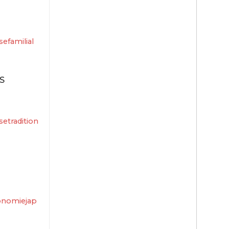
sefamilial
S
setradition
onomiejap