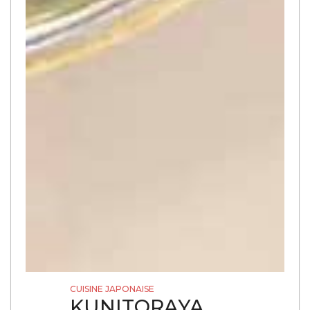
CUISINE JAPONAISE
KUNITORAYA,