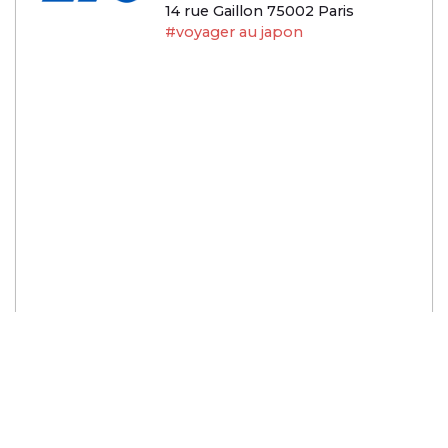
14 rue Gaillon 75002 Paris
#voyager au japon
© DIGIBU
お問合せ
Politique de confidentialité
Mentions légales