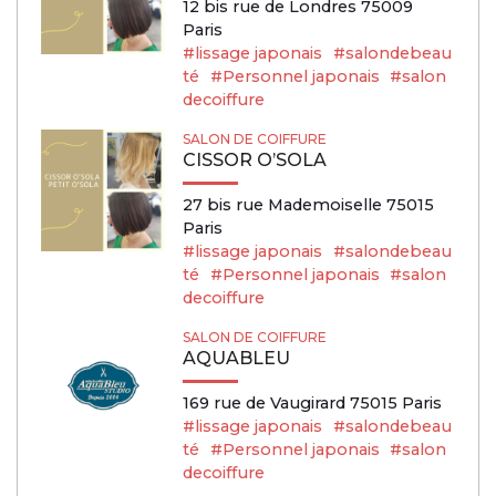
12 bis rue de Londres 75009
Paris
#lissage japonais
#salondebeau
té
#Personnel japonais
#salon
decoiffure
SALON DE COIFFURE
CISSOR O’SOLA
27 bis rue Mademoiselle 75015
Paris
#lissage japonais
#salondebeau
té
#Personnel japonais
#salon
decoiffure
SALON DE COIFFURE
AQUABLEU
169 rue de Vaugirard 75015 Paris
#lissage japonais
#salondebeau
té
#Personnel japonais
#salon
decoiffure