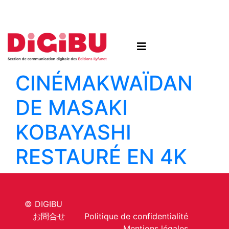
Skip to content
CINÉMA
KWAÏDAN
DE MASAKI
KOBAYASHI
RESTAURÉ EN 4K
© DIGIBU
お問合せ
Politique de confidentialité
Mentions légales