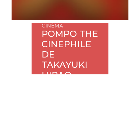
CINÉMA
POMPO THE
CINEPHILE
DE
TAKAYUKI
HIRAO
Bienvenue à Nyallywood, la
Mecque du cinéma où Pompo
est la reine des films
commerciaux à succès. Le jour
où elle décide de produire un
film d’auteur plus personnel, elle
en confie la réalisation à son