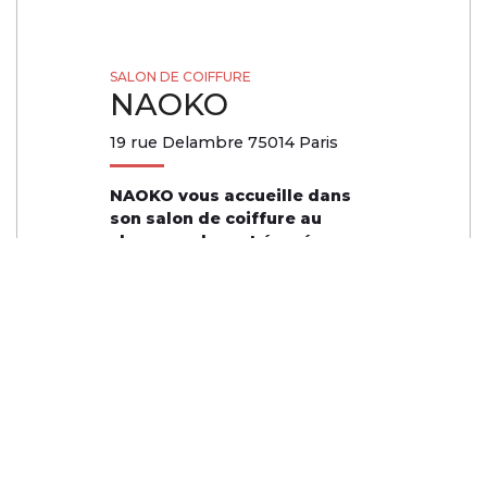
SALON DE COIFFURE
NAOKO
19 rue Delambre 75014 Paris
NAOKO vous accueille dans
son salon de coiffure au
charme calme et épurée, pour
une expérience de la coiffure
unique. Le mot d’ordre du
salon : « végétal ». Ici, on
respecte le cheveux, on le
traite uniquement avec des
produits naturels et des
techniques japonaises
protectrices du cuir chevelu.
DÉCORATION /