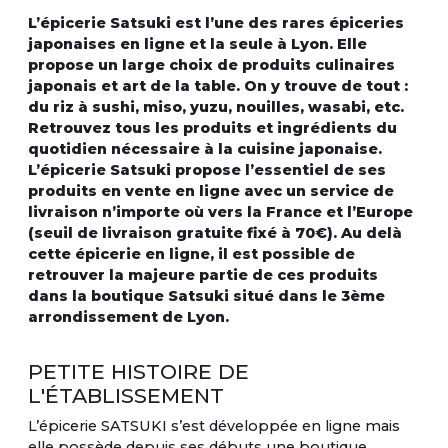
L’épicerie Satsuki est l’une des rares épiceries
japonaises en ligne et la seule à Lyon. Elle
propose un large choix de produits culinaires
japonais et art de la table. On y trouve de tout :
du riz à sushi, miso, yuzu, nouilles, wasabi, etc.
Retrouvez tous les produits et ingrédients du
quotidien nécessaire à la cuisine japonaise.
L’épicerie Satsuki propose l’essentiel de ses
produits en vente en ligne avec un service de
livraison n’importe où vers la France et l’Europe
(seuil de livraison gratuite fixé à 70€). Au delà
cette épicerie en ligne, il est possible de
retrouver la majeure partie de ces produits
dans la boutique Satsuki situé dans le 3ème
arrondissement de Lyon.
PETITE HISTOIRE DE
L'ÉTABLISSEMENT
L’épicerie SATSUKI s’est développée en ligne mais
elle possède depuis ses débuts une boutique